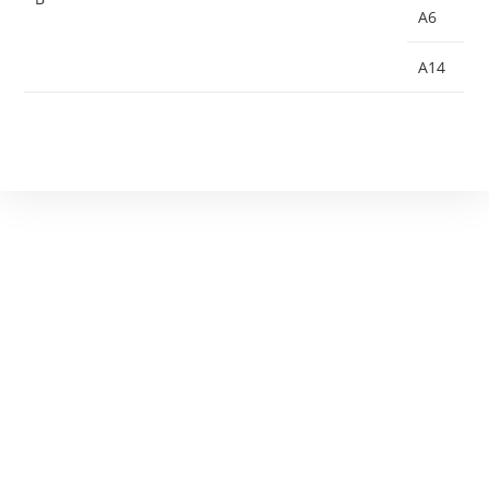
A6
A14