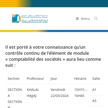
Skip
to
content
Menu
Il est porté à votre connaissance qu’un
contrôle continu de l’élément de module
« comptabilité des sociétés » aura lieu comme
suit :
Section
Professeur
Jour
Horaire
Salle
SECTION
KHALAL
Vendredi
15H15 –
A1
A
HAJJAJ
22/03/2024
16H45
A5
SECTION
B