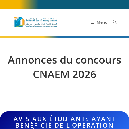
Skip
to
content
Menu
Annonces du concours
CNAEM 2026
AAAAAAAAA
AVIS AUX ÉTUDIANTS AYANT
BÉNÉFICIÉ DE L’OPÉRATION