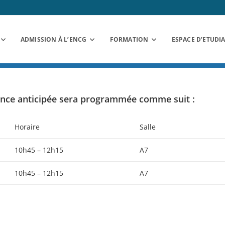
ADMISSION À L’ENCG
FORMATION
ESPACE D’ETUDI
éance anticipée sera programmée comme suit :
Horaire
Salle
10h45 – 12h15
A7
10h45 – 12h15
A7