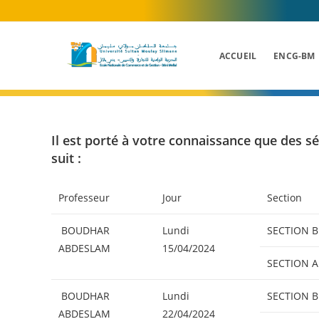
Skip
to
content
ACCUEIL
ENCG-BM
Il est porté à votre connaissance que de
suit :
Professeur
Jour
Section
BOUDHAR
Lundi
SECTION B
ABDESLAM
15/04/2024
SECTION A
BOUDHAR
Lundi
SECTION B
ABDESLAM
22/04/2024