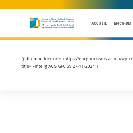
Skip
to
content
ACCUEIL
ENCG-BM
[pdf-embedder url= »https://encgbm.usms.ac.ma/wp-con
title= »Intelig ACG GFC S9 27-11-2024″]