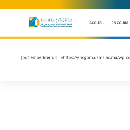
Skip
to
content
ACCUEIL
ENCG-BM
[pdf-embedder url= »https://encgbm.usms.ac.ma/wp-co