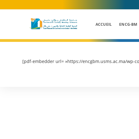
Skip
to
content
ACCUEIL
ENCG-BM
[pdf-embedder url= »https://encgbm.usms.ac.ma/wp-co